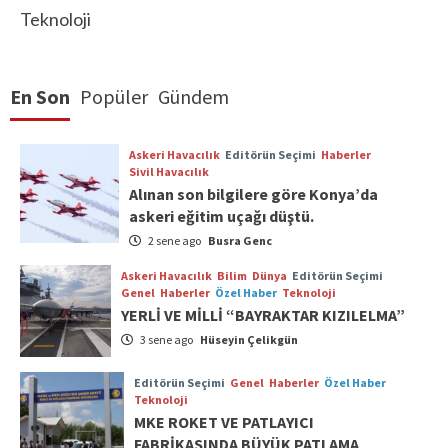
Teknoloji
En Son
Popüler
Gündem
Askeri Havacılık
Editörün Seçimi
Haberler
Sivil Havacılık
Alınan son bilgilere göre Konya’da
askeri eğitim uçağı düştü.
2 sene ago
Busra Genc
Askeri Havacılık
Bilim
Dünya
Editörün Seçimi
Genel
Haberler
Özel Haber
Teknoloji
YERLİ VE MİLLİ “BAYRAKTAR KIZILELMA”
3 sene ago
Hüseyin Çelikgün
Editörün Seçimi
Genel
Haberler
Özel Haber
Teknoloji
MKE ROKET VE PATLAYICI
FABRİKASINDA BÜYÜK PATLAMA