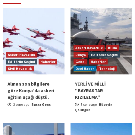
Askeri Havacılık
Bilim
Askeri Havacılık
Dünya
Editörün Seçimi
Editörün Seçimi
Haberler
Genel
Haberler
Sivil Havacılık
Özel Haber
Teknoloji
Alınan son bilgilere
YERLİ VE MİLLİ
göre Konya’da askeri
“BAYRAKTAR
eğitim uçağı düştü.
KIZILELMA”
2 sene ago
Busra Genc
3 sene ago
Hüseyin
Çelikgün