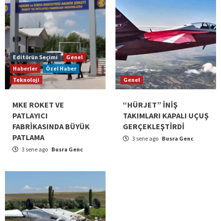
Editörün Seçimi
Genel
Haberler
Özel Haber
Teknoloji
Genel
MKE ROKET VE
“HÜRJET” İNİŞ
PATLAYICI
TAKIMLARI KAPALI UÇUŞ
FABRİKASINDA BÜYÜK
GERÇEKLEŞTİRDİ
PATLAMA
3 sene ago
Busra Genc
3 sene ago
Busra Genc