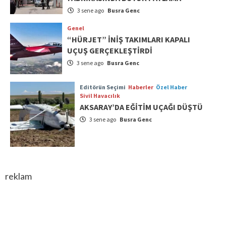
3 sene ago
Busra Genc
Genel
“HÜRJET” İNİŞ TAKIMLARI KAPALI
UÇUŞ GERÇEKLEŞTİRDİ
3 sene ago
Busra Genc
Editörün Seçimi
Haberler
Özel Haber
Sivil Havacılık
AKSARAY’DA EĞİTİM UÇAĞI DÜŞTÜ
3 sene ago
Busra Genc
reklam