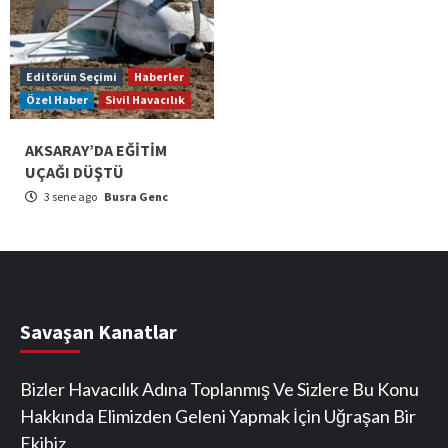
Editörün Seçimi
Haberler
Özel Haber
Sivil Havacılık
AKSARAY’DA EĞİTİM
UÇAĞI DÜŞTÜ
3 sene ago
Busra Genc
Savaşan Kanatlar
Bizler Havacılık Adına Toplanmış Ve Sizlere Bu Konu
Hakkında Elimizden Geleni Yapmak İçin Uğraşan Bir
Ekibiz.