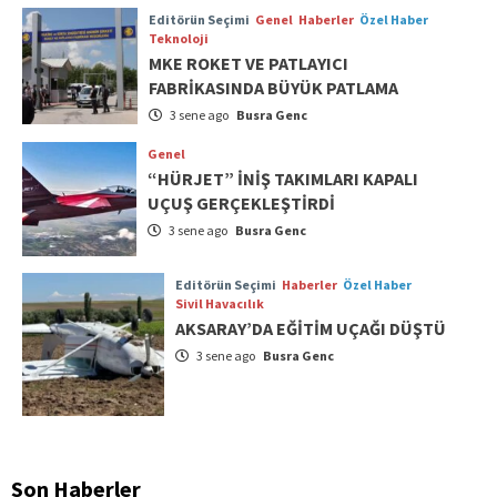
Editörün Seçimi
Genel
Haberler
Özel Haber
Teknoloji
MKE ROKET VE PATLAYICI
FABRİKASINDA BÜYÜK PATLAMA
3 sene ago
Busra Genc
Genel
“HÜRJET” İNİŞ TAKIMLARI KAPALI
UÇUŞ GERÇEKLEŞTİRDİ
3 sene ago
Busra Genc
Editörün Seçimi
Haberler
Özel Haber
Sivil Havacılık
AKSARAY’DA EĞİTİM UÇAĞI DÜŞTÜ
3 sene ago
Busra Genc
Son Haberler