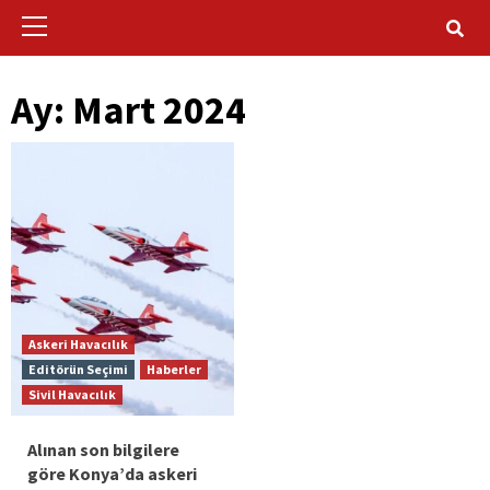
Primary
Menu
Ay:
Mart 2024
Askeri Havacılık
Editörün Seçimi
Haberler
Sivil Havacılık
Alınan son bilgilere
göre Konya’da askeri