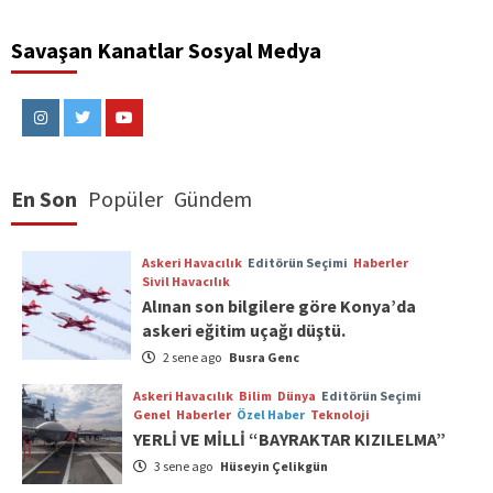
Savaşan Kanatlar Sosyal Medya
Instagram
Twitter
Youtube
En Son
Popüler
Gündem
Askeri Havacılık
Editörün Seçimi
Haberler
Sivil Havacılık
Alınan son bilgilere göre Konya’da
askeri eğitim uçağı düştü.
2 sene ago
Busra Genc
Askeri Havacılık
Bilim
Dünya
Editörün Seçimi
Genel
Haberler
Özel Haber
Teknoloji
YERLİ VE MİLLİ “BAYRAKTAR KIZILELMA”
3 sene ago
Hüseyin Çelikgün