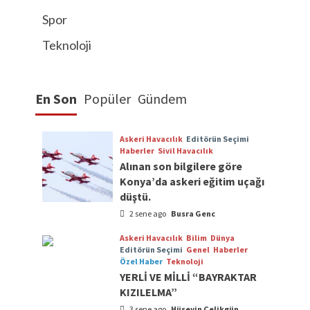
Spor
Teknoloji
En Son
Popüler
Gündem
Askeri Havacılık
Editörün Seçimi
Haberler
Sivil Havacılık
Alınan son bilgilere göre
Konya’da askeri eğitim uçağı
düştü.
2 sene ago
Busra Genc
Askeri Havacılık
Bilim
Dünya
Editörün Seçimi
Genel
Haberler
Özel Haber
Teknoloji
YERLİ VE MİLLİ “BAYRAKTAR
KIZILELMA”
3 sene ago
Hüseyin Çelikgün