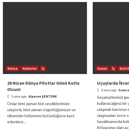
Dünya
Haberler
İş
Genel
İş
Sivil 
26 Nisan Dünya Pilotlar Günü Kutlu
Uçuşlarda İkra
Olsun!
5 sene ago
Gamze
5 sene ago
Alperen ŞENTÜRK
Seyahatlerinizi ge
kullanacağınız bi
Onlar kimi zaman bizi sevdiklerimize
ulaşmak karnınızı a
ulaştırdı, kimi zaman özgürlüğümüze ve
ulaşmadan önce sık
ülkemizin bölünmez bütünlüğüne kast
havalimanında bek
edenlere…
ihtiyacımız olan a