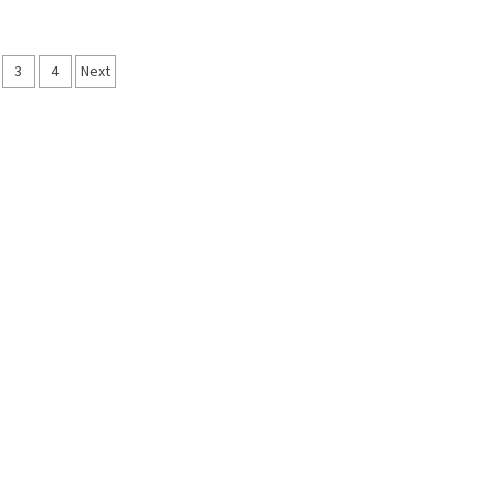
3
4
Next
şımı