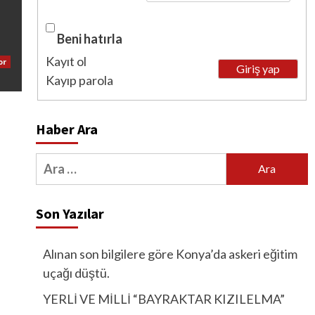
Beni hatırla
Kayıt ol
or
Giriş yap
Kayıp parola
Haber Ara
Arama:
Son Yazılar
Alınan son bilgilere göre Konya’da askeri eğitim
uçağı düştü.
YERLİ VE MİLLİ “BAYRAKTAR KIZILELMA”