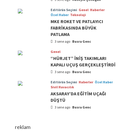
Editörün Seçimi
Genel
Haberler
Özel Haber
Teknoloji
MKE ROKET VE PATLAYICI
FABRİKASINDA BÜYÜK
PATLAMA
3 sene ago
Busra Genc
Genel
“HÜRJET” İNİŞ TAKIMLARI
KAPALI UÇUŞ GERÇEKLEŞTİRDİ
3 sene ago
Busra Genc
Editörün Seçimi
Haberler
Özel Haber
Sivil Havacılık
AKSARAY’DA EĞİTİM UÇAĞI
DÜŞTÜ
3 sene ago
Busra Genc
reklam