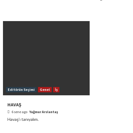
Editörün Seçimi
Genel
İş
HAVAŞ
6 sene ago
Yağmur Arslantaş
Havaş’ı tanıyalım.