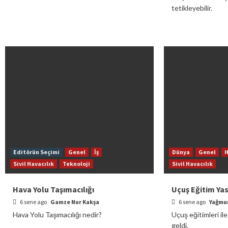
tetikleyebilir.
Editörün Seçimi
Genel
İş
Dünya
Genel
H
Sivil Havacılık
Teknoloji
Sivil Havacılık
Hava Yolu Taşımacılığı
Uçuş Eğitim Yasa
6 sene ago
Gamze Nur Kakşa
6 sene ago
Yağmur
Hava Yolu Taşımacılığı nedir?
Uçuş eğitimleri ile
geldi.