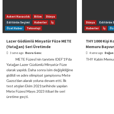
Askeri Havacılık
Bilim
Dünya
Editörün Seçimi
Haberler
İş
Dünya
Editörün 
Özel Haber
Teknoloji
Haberler
İş
Öz
Lazer Güdümlü Minyatür Füze METE
THY 1000 Kişi K
(Yatağan) Seri Üretimde
Memuru Başvuru
3 sene ago
Busra Genc
4 sene ago
Doğan
METE Füzesi’nin tanıtımı IDEF’19’da
THY Kabin Memur 
Yatağan Lazer Güdümlü Minyatür Füze
olarak yapıldı. Daha sonra isim değişikliğine
gidildi ve adını olimpiyat şampiyonu Mete
Gazoz’dan alarak yoluna devam etti. İlk
test atışları Ekim 2021tarihinde yapılan
Mete Füzesi Mayıs 2023 itibari ile seri
üretime geçti.