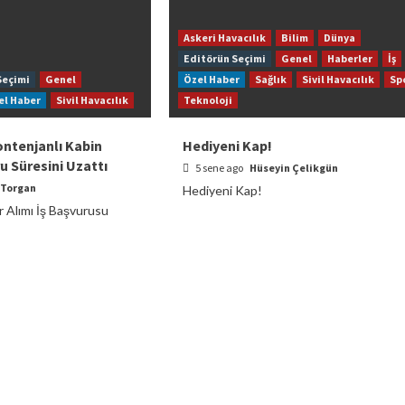
Askeri Havacılık
Bilim
Dünya
Editörün Seçimi
Genel
Haberler
İş
Seçimi
Genel
Özel Haber
Sağlık
Sivil Havacılık
Sp
el Haber
Sivil Havacılık
Teknoloji
ontenjanlı Kabin
Hediyeni Kap!
 Süresini Uzattı
5 sene ago
Hüseyin Çelikgün
 Torgan
Hediyeni Kap!
Alımı İş Başvurusu