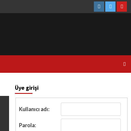
Instagram
Twitter
You
Üye girişi
Kullanıcı adı:
Parola: