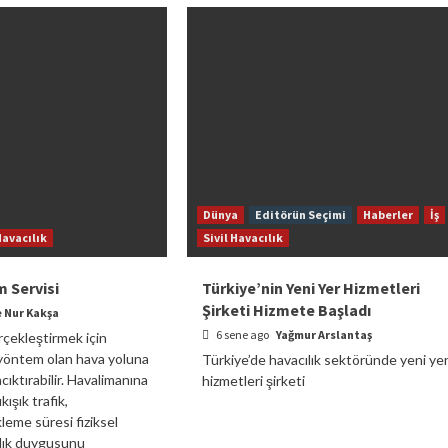
Dünya
Editörün Seçimi
Haberler
İş
Havacılık
Sivil Havacılık
m Servisi
Türkiye’nin Yeni Yer Hizmetleri
Şirketi Hizmete Başladı
 Nur Kakşa
6 sene ago
Yağmur Arslantaş
rçekleştirmek için
r yöntem olan hava yoluna
Türkiye’de havacılık sektöründe yeni ye
cıktırabilir. Havalimanına
hizmetleri şirketi
ışık trafik,
leme süresi fiziksel
çlık duygusunu