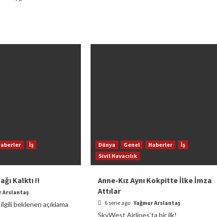
aberler
İş
Dünya
Genel
Haberler
İş
Sivil Havacılık
ğı Kalktı !!
Anne-Kız Aynı Kokpitte İlke İmza
Attılar
 Arslantaş
6 sene ago
Yağmur Arslantaş
 ilgili beklenen açıklama
SkyWest Airlines’ta bir ilk!