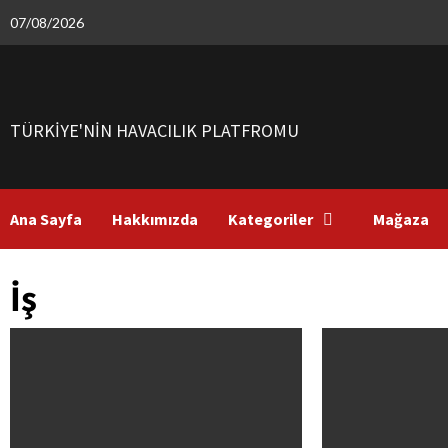
Skip
07/08/2026
to
content
TÜRKIYE'NIN HAVACILIK PLATFROMU
Ana Sayfa
Hakkımızda
Kategoriler
Mağaza
İş