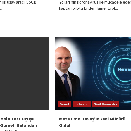
 ilk uzay aracı. SSCB
Yolları’nın koronavirüs ile mücadele ede
…
kaptan pilotu Ender Tamer Erol…
Genel
Haberler
Sivil Havacılık
lonla Test Uçuşu
Mete Erna Havaş’ın Yeni Müdürü
 Görevli Balondan
Oldu!