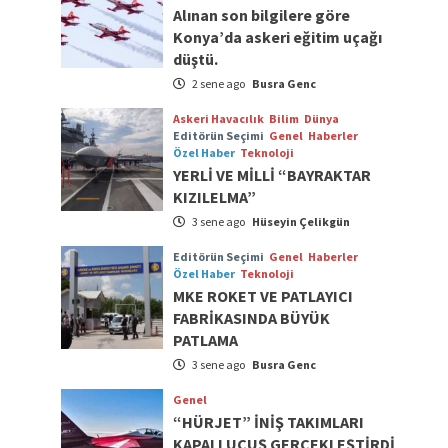
Alınan son bilgilere göre
Konya’da askeri eğitim uçağı
düştü.
2 sene ago
Busra Genc
Askeri Havacılık
Bilim
Dünya
Editörün Seçimi
Genel
Haberler
Özel Haber
Teknoloji
YERLİ VE MİLLİ “BAYRAKTAR
KIZILELMA”
3 sene ago
Hüseyin Çelikgün
Editörün Seçimi
Genel
Haberler
Özel Haber
Teknoloji
MKE ROKET VE PATLAYICI
FABRİKASINDA BÜYÜK
PATLAMA
3 sene ago
Busra Genc
Genel
“HÜRJET” İNİŞ TAKIMLARI
KAPALI UÇUŞ GERÇEKLEŞTİRDİ