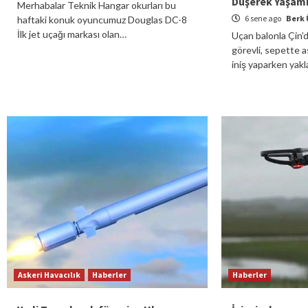
Düşerek Yaşamın
Merhabalar Teknik Hangar okurları bu
6 sene ago
Berk 
haftaki konuk oyuncumuz Douglas DC-8
İlk jet uçağı markası olan…
Uçan balonla Çin’
görevli, sepette as
iniş yaparken yak
Askeri Havacılık
Haberler
Haberler