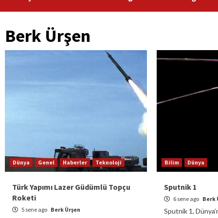
Berk Ürşen
Dünya
Genel
Haberler
Teknoloji
Bilim
Dünya
Türk Yapımı Lazer Güdümlü Topçu
Sputnik 1
Roketi
6 sene ago
Berk 
5 sene ago
Berk Ürşen
Sputnik 1, Dünya’n