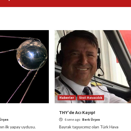
Haberler
Sivil Havacılık
THY’de Acı Kayıp!
Ürşen
6 sene ago
Berk Ürşen
ın ilk yapay uydusu.
Bayrak taşıyıcımız olan Türk Hava