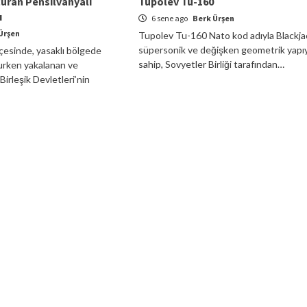
çuran Pensilvanyalı
Tupolev Tu-160
ı
6 sene ago
Berk Ürşen
Ürşen
Tupolev Tu-160 Nato kod adıyla Blackja
süpersonik ve değişken geometrik yapı
ilçesinde, yasaklı bölgede
sahip, Sovyetler Birliği tarafından…
rurken yakalanan ve
irleşik Devletleri’nin