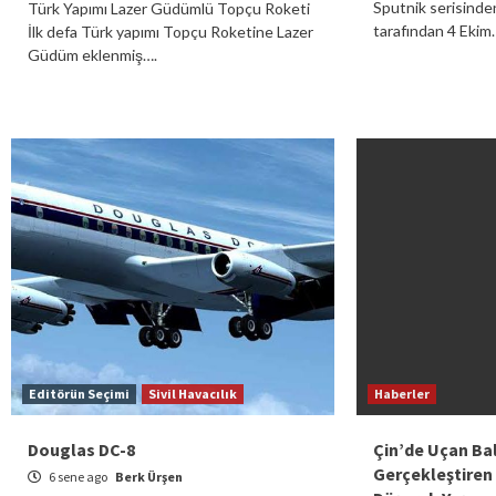
Sputnik serisinden
Türk Yapımı Lazer Güdümlü Topçu Roketi
tarafından 4 Ekim
İlk defa Türk yapımı Topçu Roketine Lazer
Güdüm eklenmiş….
Editörün Seçimi
Sivil Havacılık
Haberler
Douglas DC-8
Çin’de Uçan Ba
Gerçekleştiren
6 sene ago
Berk Ürşen