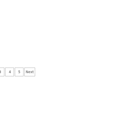
3
4
5
Next
ımı