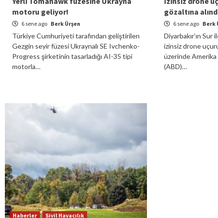
Yerli Tomahawk füzesine Ukrayna
İzinsiz drone u
motoru geliyor!
gözaltına alınd
6 sene ago
Berk Ürşen
6 sene ago
Berk 
Türkiye Cumhuriyeti tarafından geliştirilen
Diyarbakır’ın Sur 
Gezgin seyir füzesi Ukraynalı SE Ivchenko-
izinsiz drone uçu
Progress şirketinin tasarladığı AI-35 tipi
üzerinde Amerika B
motorla…
(ABD)…
Haberler
Sivil Havacılık