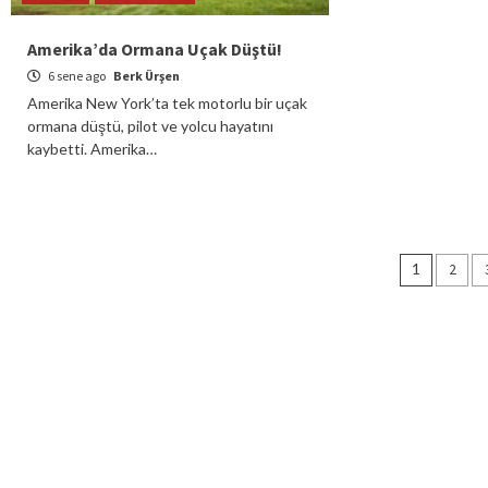
Amerika’da Ormana Uçak Düştü!
6 sene ago
Berk Ürşen
Amerika New York’ta tek motorlu bir uçak
ormana düştü, pilot ve yolcu hayatını
kaybetti. Amerika…
Yazı
1
2
dolaş