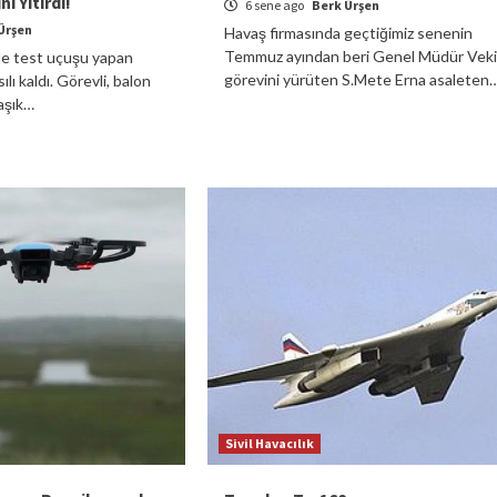
ı Yitirdi!
6 sene ago
Berk Ürşen
Ürşen
Havaş firmasında geçtiğimiz senenin
Temmuz ayından beri Genel Müdür Vekil
de test uçuşu yapan
görevini yürüten S.Mete Erna asaleten
ılı kaldı. Görevli, balon
laşık…
Sivil Havacılık