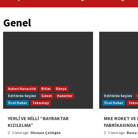
Genel
Askeri Havacılık
Bilim
Dünya
Editörün Seçimi
Genel
Haberler
Editörün Seçimi
Özel Haber
Teknoloji
Özel Haber
Tekno
YERLİ VE MİLLİ “BAYRAKTAR
MKE ROKET VE 
KIZILELMA”
FABRİKASINDA
3 sene ago
Hüseyin Çelikgün
3 sene ago
Busra