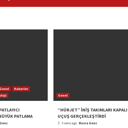
Genel
Haberler
loji
Genel
PATLAYICI
“HÜRJET” İNİŞ TAKIMLARI KAPALI
 BÜYÜK PATLAMA
UÇUŞ GERÇEKLEŞTİRDİ
 Genc
3 sene ago
Busra Genc