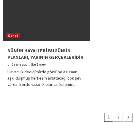
Genel
DÜNÜN HAYALLERİ BUGÜNÜN
PLANLARI, YARININ GERÇEKLERİDİR
5 sene ago
İlke Ersoy
Havacılık dediğimizde gönlüne asuman
aşkı düşmüş herkesin anlatacağı çok şey
vardır. Serde yazarlık olunca, kalemin…
Yazı
1
2
3
dolaşı