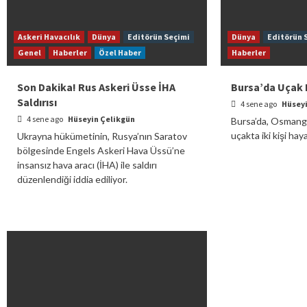
Askeri Havacılık
Dünya
Editörün Seçimi
Dünya
Editörün 
Genel
Haberler
Özel Haber
Haberler
Son Dakika! Rus Askeri Üsse İHA
Bursa’da Uçak 
Saldırısı
4 sene ago
Hüseyi
4 sene ago
Hüseyin Çelikgün
Bursa’da, Osmanga
uçakta iki kişi hay
Ukrayna hükümetinin, Rusya’nın Saratov
bölgesinde Engels Askeri Hava Üssü’ne
insansız hava aracı (İHA) ile saldırı
düzenlendiği iddia ediliyor.