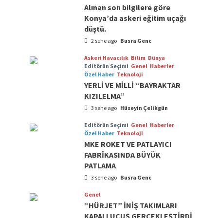
Alınan son bilgilere göre
Konya’da askeri eğitim uçağı
düştü.
2 sene ago
Busra Genc
Askeri Havacılık
Bilim
Dünya
Editörün Seçimi
Genel
Haberler
Özel Haber
Teknoloji
YERLİ VE MİLLİ “BAYRAKTAR
KIZILELMA”
3 sene ago
Hüseyin Çelikgün
Editörün Seçimi
Genel
Haberler
Özel Haber
Teknoloji
MKE ROKET VE PATLAYICI
FABRİKASINDA BÜYÜK
PATLAMA
3 sene ago
Busra Genc
Genel
“HÜRJET” İNİŞ TAKIMLARI
KAPALI UÇUŞ GERÇEKLEŞTİRDİ