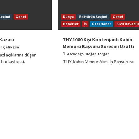
Seçimi
Genel
Dünya
Editörün Seçimi
Genel
Haberler
İş
Özel Haber
Sivil Havacıl
Kazası
THY 1000 Kişi Kontenjanlı Kabin
Memuru Başvuru Süresini Uzattı
n Çelikgün
4 sene ago
Doğan Torgan
zi açıklarına düşen
atını kaybetti.
THY Kabin Memur Alımı İş Başvurusu