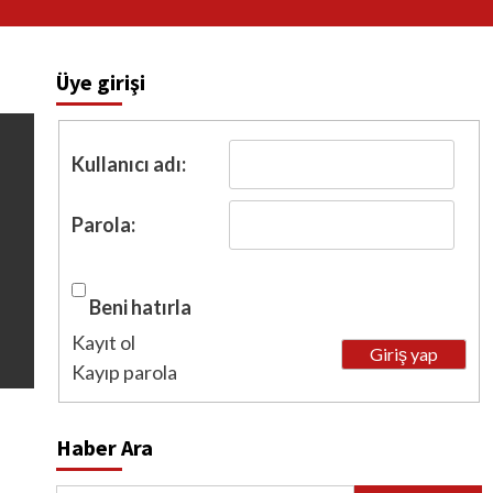
Üye girişi
Kullanıcı adı:
Parola:
Beni hatırla
Kayıt ol
Giriş yap
Kayıp parola
Haber Ara