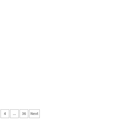
4
…
36
Next
mı