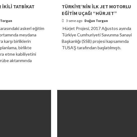
 İKİLİ TATBİKAT
TÜRKİYE’NİN İLK JET MOTORLU
EĞİTİM UÇAĞI “HÜRJET”
 Torgan
3 sene ago
Doğan Torgan
arasındaki askerî eğitim
Hürjet Projesi, 2017 Ağustos ayında
riz ortamında meydana
Türkiye Cumhuriyeti Savunma Sanayi
a karşı birliklerin
Başkanlığı (SSB) projesi kapsamında
planlama, birlikte
TUSAŞ tarafından başlatılmıştı.
cra etme kabiliyetini
crübe aktarımında