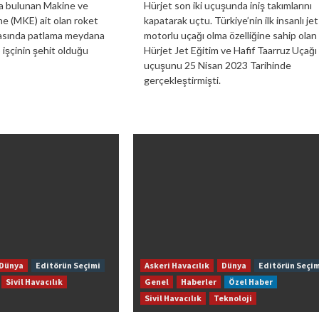
a bulunan Makine ve
Hürjet son iki uçuşunda iniş takımlarını
ne (MKE) ait olan roket
kapatarak uçtu. Türkiye’nin ilk insanlı jet
ikasında patlama meydana
motorlu uçağı olma özelliğine sahip olan
 işçinin şehit olduğu
Hürjet Jet Eğitim ve Hafif Taarruz Uçağı 
uçuşunu 25 Nisan 2023 Tarihinde
gerçekleştirmişti.
Dünya
Editörün Seçimi
Askeri Havacılık
Dünya
Editörün Seçim
Sivil Havacılık
Genel
Haberler
Özel Haber
Sivil Havacılık
Teknoloji