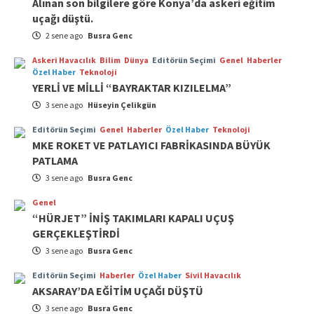
Alınan son bilgilere göre Konya’da askeri eğitim
uçağı düştü.
2 sene ago
Busra Genc
Askeri Havacılık
Bilim
Dünya
Editörün Seçimi
Genel
Haberler
Özel Haber
Teknoloji
YERLİ VE MİLLİ “BAYRAKTAR KIZILELMA”
3 sene ago
Hüseyin Çelikgün
Editörün Seçimi
Genel
Haberler
Özel Haber
Teknoloji
MKE ROKET VE PATLAYICI FABRİKASINDA BÜYÜK
PATLAMA
3 sene ago
Busra Genc
Genel
“HÜRJET” İNİŞ TAKIMLARI KAPALI UÇUŞ
GERÇEKLEŞTİRDİ
3 sene ago
Busra Genc
Editörün Seçimi
Haberler
Özel Haber
Sivil Havacılık
AKSARAY’DA EĞİTİM UÇAĞI DÜŞTÜ
3 sene ago
Busra Genc