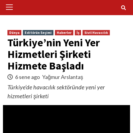
Primary
Menu
Dünya
Editörün Seçimi
Haberler
İş
Sivil Havacılık
Türkiye’nin Yeni Yer
Hizmetleri Şirketi
Hizmete Başladı
6 sene ago
Yağmur Arslantaş
Türkiye’de havacılık sektöründe yeni yer
hizmetleri şirketi