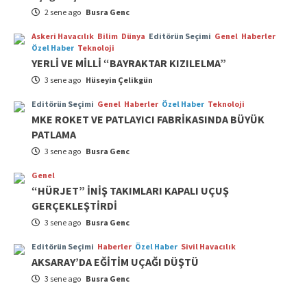
2 sene ago
Busra Genc
Askeri Havacılık
Bilim
Dünya
Editörün Seçimi
Genel
Haberler
Özel Haber
Teknoloji
YERLİ VE MİLLİ “BAYRAKTAR KIZILELMA”
3 sene ago
Hüseyin Çelikgün
Editörün Seçimi
Genel
Haberler
Özel Haber
Teknoloji
MKE ROKET VE PATLAYICI FABRİKASINDA BÜYÜK
PATLAMA
3 sene ago
Busra Genc
Genel
“HÜRJET” İNİŞ TAKIMLARI KAPALI UÇUŞ
GERÇEKLEŞTİRDİ
3 sene ago
Busra Genc
Editörün Seçimi
Haberler
Özel Haber
Sivil Havacılık
AKSARAY’DA EĞİTİM UÇAĞI DÜŞTÜ
3 sene ago
Busra Genc