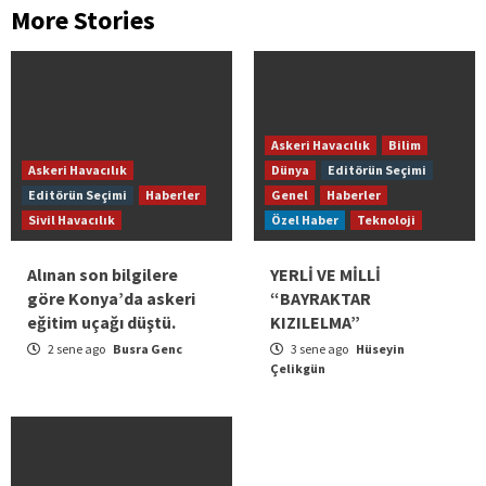
More Stories
Askeri Havacılık
Bilim
Askeri Havacılık
Dünya
Editörün Seçimi
Editörün Seçimi
Haberler
Genel
Haberler
Sivil Havacılık
Özel Haber
Teknoloji
Alınan son bilgilere
YERLİ VE MİLLİ
göre Konya’da askeri
“BAYRAKTAR
eğitim uçağı düştü.
KIZILELMA”
2 sene ago
Busra Genc
3 sene ago
Hüseyin
Çelikgün