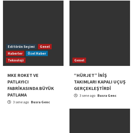
Editörün Seçimi
Genel
Haberler
Özel Haber
Teknoloji
Genel
MKE ROKET VE
“HÜRJET” İNİŞ
PATLAYICI
TAKIMLARI KAPALI UÇUŞ
FABRİKASINDA BÜYÜK
GERÇEKLEŞTİRDİ
PATLAMA
3 sene ago
Busra Genc
3 sene ago
Busra Genc