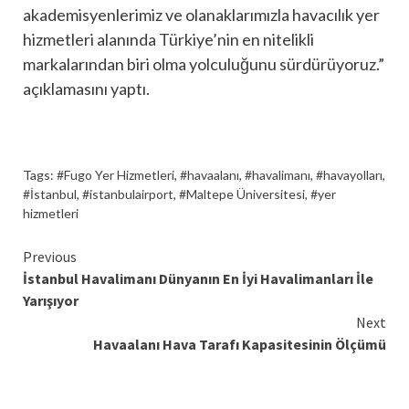
akademisyenlerimiz ve olanaklarımızla havacılık yer
hizmetleri alanında Türkiye’nin en nitelikli
markalarından biri olma yolculuğunu sürdürüyoruz.”
açıklamasını yaptı.
Tags:
#Fugo Yer Hizmetleri
,
#havaalanı
,
#havalimanı
,
#havayolları
,
#İstanbul
,
#istanbulairport
,
#Maltepe Üniversitesi
,
#yer
hizmetleri
Continue
Previous
İstanbul Havalimanı Dünyanın En İyi Havalimanları İle
Reading
Yarışıyor
Next
Havaalanı Hava Tarafı Kapasitesinin Ölçümü