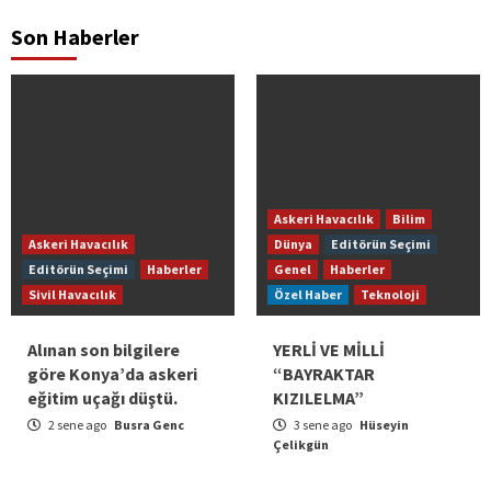
Son Haberler
Askeri Havacılık
Bilim
Askeri Havacılık
Dünya
Editörün Seçimi
Editörün Seçimi
Haberler
Genel
Haberler
Sivil Havacılık
Özel Haber
Teknoloji
Alınan son bilgilere
YERLİ VE MİLLİ
göre Konya’da askeri
“BAYRAKTAR
eğitim uçağı düştü.
KIZILELMA”
2 sene ago
Busra Genc
3 sene ago
Hüseyin
Çelikgün