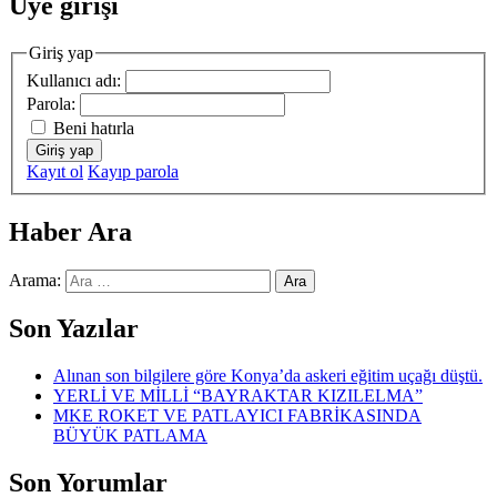
Üye girişi
Giriş yap
Kullanıcı adı:
Parola:
Beni hatırla
Giriş yap
Kayıt ol
Kayıp parola
Haber Ara
Arama:
Son Yazılar
Alınan son bilgilere göre Konya’da askeri eğitim uçağı düştü.
YERLİ VE MİLLİ “BAYRAKTAR KIZILELMA”
MKE ROKET VE PATLAYICI FABRİKASINDA
BÜYÜK PATLAMA
Son Yorumlar