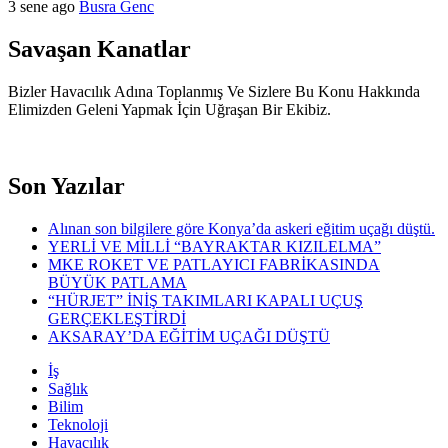
3 sene ago
Busra Genc
Savaşan Kanatlar
Bizler Havacılık Adına Toplanmış Ve Sizlere Bu Konu Hakkında
Elimizden Geleni Yapmak İçin Uğraşan Bir Ekibiz.
Son Yazılar
Alınan son bilgilere göre Konya’da askeri eğitim uçağı düştü.
YERLİ VE MİLLİ “BAYRAKTAR KIZILELMA”
MKE ROKET VE PATLAYICI FABRİKASINDA
BÜYÜK PATLAMA
“HÜRJET” İNİŞ TAKIMLARI KAPALI UÇUŞ
GERÇEKLEŞTİRDİ
AKSARAY’DA EĞİTİM UÇAĞI DÜŞTÜ
İş
Sağlık
Bilim
Teknoloji
Havacılık