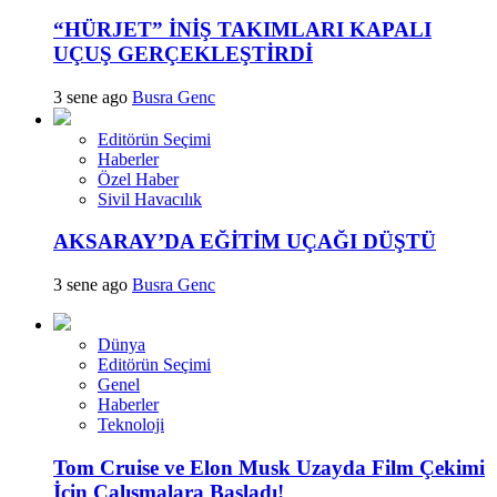
“HÜRJET” İNİŞ TAKIMLARI KAPALI
UÇUŞ GERÇEKLEŞTİRDİ
3 sene ago
Busra Genc
Editörün Seçimi
Haberler
Özel Haber
Sivil Havacılık
AKSARAY’DA EĞİTİM UÇAĞI DÜŞTÜ
3 sene ago
Busra Genc
Dünya
Editörün Seçimi
Genel
Haberler
Teknoloji
Tom Cruise ve Elon Musk Uzayda Film Çekimi
İçin Çalışmalara Başladı!