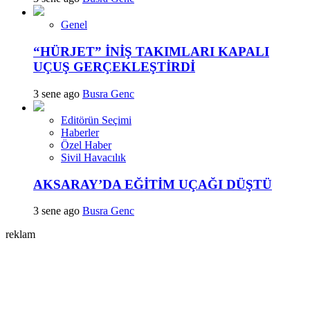
Genel
“HÜRJET” İNİŞ TAKIMLARI KAPALI
UÇUŞ GERÇEKLEŞTİRDİ
3 sene ago
Busra Genc
Editörün Seçimi
Haberler
Özel Haber
Sivil Havacılık
AKSARAY’DA EĞİTİM UÇAĞI DÜŞTÜ
3 sene ago
Busra Genc
reklam