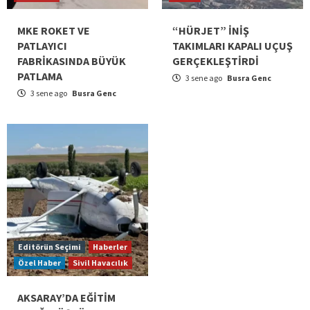
MKE ROKET VE
“HÜRJET” İNİŞ
PATLAYICI
TAKIMLARI KAPALI UÇUŞ
FABRİKASINDA BÜYÜK
GERÇEKLEŞTİRDİ
PATLAMA
3 sene ago
Busra Genc
3 sene ago
Busra Genc
Editörün Seçimi
Haberler
Özel Haber
Sivil Havacılık
AKSARAY’DA EĞİTİM