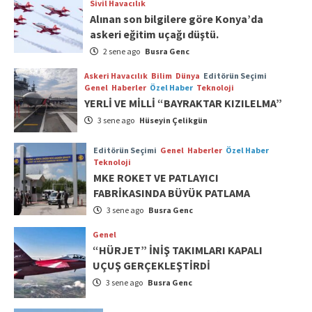
Sivil Havacılık
Alınan son bilgilere göre Konya’da
askeri eğitim uçağı düştü.
2 sene ago
Busra Genc
Askeri Havacılık
Bilim
Dünya
Editörün Seçimi
Genel
Haberler
Özel Haber
Teknoloji
YERLİ VE MİLLİ “BAYRAKTAR KIZILELMA”
3 sene ago
Hüseyin Çelikgün
Editörün Seçimi
Genel
Haberler
Özel Haber
Teknoloji
MKE ROKET VE PATLAYICI
FABRİKASINDA BÜYÜK PATLAMA
3 sene ago
Busra Genc
Genel
“HÜRJET” İNİŞ TAKIMLARI KAPALI
UÇUŞ GERÇEKLEŞTİRDİ
3 sene ago
Busra Genc