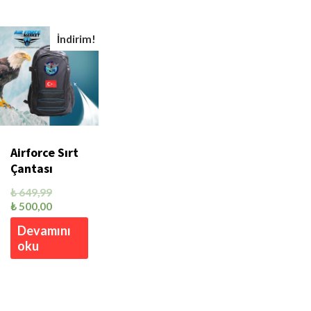
İndirim!
Airforce Sırt
Çantası
₺
649,99
₺
500,00
Devamını
oku