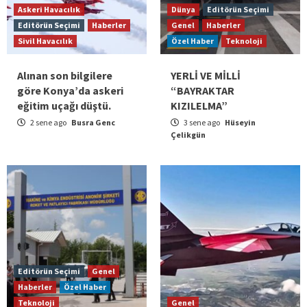
Askeri Havacılık
Dünya
Editörün Seçimi
Editörün Seçimi
Haberler
Genel
Haberler
Sivil Havacılık
Özel Haber
Teknoloji
Alınan son bilgilere
YERLİ VE MİLLİ
göre Konya’da askeri
“BAYRAKTAR
eğitim uçağı düştü.
KIZILELMA”
2 sene ago
Busra Genc
3 sene ago
Hüseyin
Çelikgün
Editörün Seçimi
Genel
Haberler
Özel Haber
Teknoloji
Genel