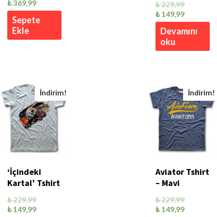
₺
369,99
₺
229,99
₺
149,99
Sepete
Ekle
Devamını
oku
İndirim!
İndirim!
‘İçindeki
Aviator Tshirt
Kartal’ Tshirt
– Mavi
₺
229,99
₺
229,99
₺
149,99
₺
149,99