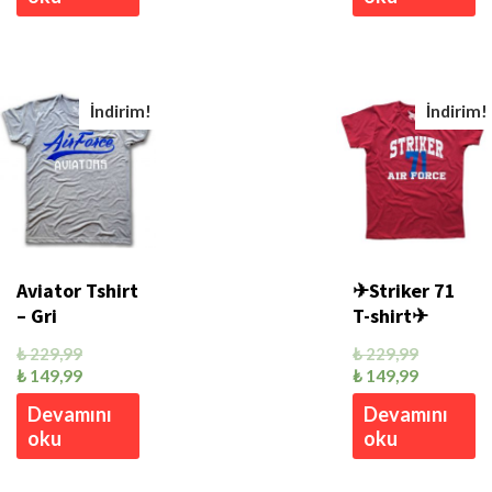
İndirim!
İndirim!
Aviator Tshirt
✈Striker 71
– Gri
T-shirt✈
₺
229,99
₺
229,99
₺
149,99
₺
149,99
Devamını
Devamını
oku
oku