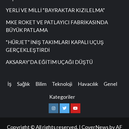
YERLİ VE MİLLİ “BAYRAKTAR KIZILELMA”
MKE ROKET VE PATLAYICI FABRİKASINDA
BÜYÜK PATLAMA
“HÜRJET” İNİŞ TAKIMLARI KAPALI UÇUŞ
GERÇEKLEŞTİRDİ
AKSARAY’DA EĞİTİM UÇAĞI DÜŞTÜ
İş
Sağlık
Bilim
Teknoloji
Havacılık
Genel
Kategoriler
Instagram
Twitter
Youtube
Copyright © All rights reserved.
|
CoverNews
by AF