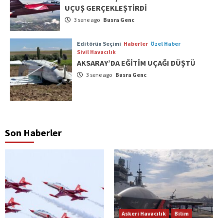
UÇUŞ GERÇEKLEŞTİRDİ
3 sene ago
Busra Genc
Editörün Seçimi
Haberler
Özel Haber
Sivil Havacılık
AKSARAY’DA EĞİTİM UÇAĞI DÜŞTÜ
3 sene ago
Busra Genc
Son Haberler
Askeri Havacılık
Bilim