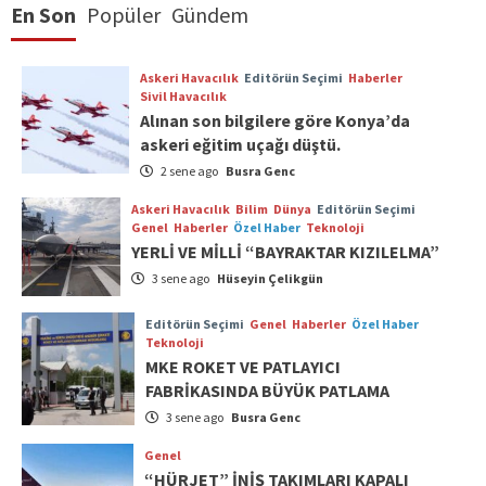
En Son
Popüler
Gündem
Askeri Havacılık
Editörün Seçimi
Haberler
Sivil Havacılık
Alınan son bilgilere göre Konya’da
askeri eğitim uçağı düştü.
2 sene ago
Busra Genc
Askeri Havacılık
Bilim
Dünya
Editörün Seçimi
Genel
Haberler
Özel Haber
Teknoloji
YERLİ VE MİLLİ “BAYRAKTAR KIZILELMA”
3 sene ago
Hüseyin Çelikgün
Editörün Seçimi
Genel
Haberler
Özel Haber
Teknoloji
MKE ROKET VE PATLAYICI
FABRİKASINDA BÜYÜK PATLAMA
3 sene ago
Busra Genc
Genel
“HÜRJET” İNİŞ TAKIMLARI KAPALI