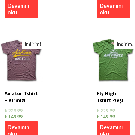
Devamını
Devamını
oku
oku
İndirim!
İndirim!
Aviator Tshirt
Fly High
– Kırmızı
Tshirt -Yeşil
₺
229,99
₺
229,99
₺
149,99
₺
149,99
Devamını
Devamını
oku
oku