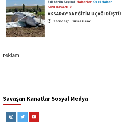
Editörün Seçimi
Haberler
Özel Haber
Sivil Havacılık
AKSARAY’DA EĞİTİM UÇAĞI DÜŞTÜ
3 sene ago
Busra Genc
reklam
Savaşan Kanatlar Sosyal Medya
Instagram
Twitter
Youtube