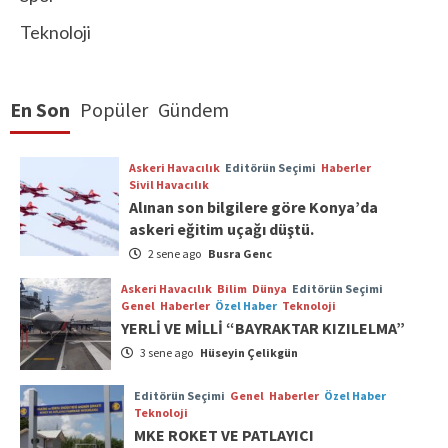
Teknoloji
En Son
Popüler
Gündem
Askeri Havacılık
Editörün Seçimi
Haberler
Sivil Havacılık
Alınan son bilgilere göre Konya’da
askeri eğitim uçağı düştü.
2 sene ago
Busra Genc
Askeri Havacılık
Bilim
Dünya
Editörün Seçimi
Genel
Haberler
Özel Haber
Teknoloji
YERLİ VE MİLLİ “BAYRAKTAR KIZILELMA”
3 sene ago
Hüseyin Çelikgün
Editörün Seçimi
Genel
Haberler
Özel Haber
Teknoloji
MKE ROKET VE PATLAYICI