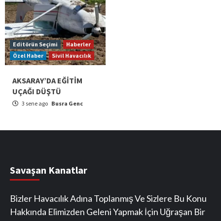
Editörün Seçimi
Haberler
Özel Haber
Sivil Havacılık
AKSARAY’DA EĞİTİM
UÇAĞI DÜŞTÜ
3 sene ago
Busra Genc
Savaşan Kanatlar
Bizler Havacılık Adına Toplanmış Ve Sizlere Bu Konu
Hakkında Elimizden Geleni Yapmak İçin Uğraşan Bir