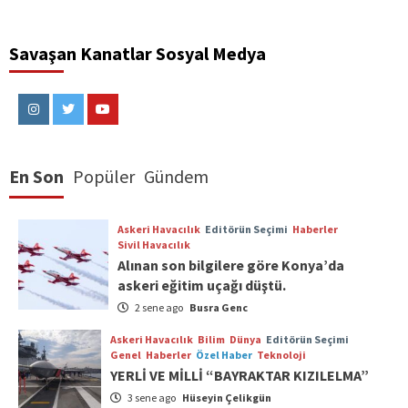
Savaşan Kanatlar Sosyal Medya
Instagram
Twitter
Youtube
En Son
Popüler
Gündem
Askeri Havacılık
Editörün Seçimi
Haberler
Sivil Havacılık
Alınan son bilgilere göre Konya’da
askeri eğitim uçağı düştü.
2 sene ago
Busra Genc
Askeri Havacılık
Bilim
Dünya
Editörün Seçimi
Genel
Haberler
Özel Haber
Teknoloji
YERLİ VE MİLLİ “BAYRAKTAR KIZILELMA”
3 sene ago
Hüseyin Çelikgün