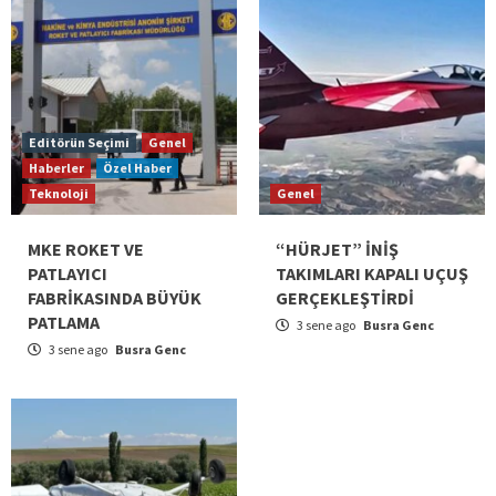
Editörün Seçimi
Genel
Haberler
Özel Haber
Teknoloji
Genel
MKE ROKET VE
“HÜRJET” İNİŞ
PATLAYICI
TAKIMLARI KAPALI UÇUŞ
FABRİKASINDA BÜYÜK
GERÇEKLEŞTİRDİ
PATLAMA
3 sene ago
Busra Genc
3 sene ago
Busra Genc