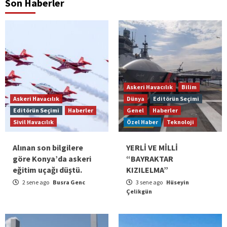
Son Haberler
Askeri Havacılık
Bilim
Askeri Havacılık
Dünya
Editörün Seçimi
Editörün Seçimi
Haberler
Genel
Haberler
Sivil Havacılık
Özel Haber
Teknoloji
Alınan son bilgilere
YERLİ VE MİLLİ
göre Konya’da askeri
“BAYRAKTAR
eğitim uçağı düştü.
KIZILELMA”
2 sene ago
Busra Genc
3 sene ago
Hüseyin
Çelikgün