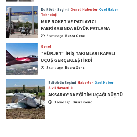
Editörün Seçimi
Genel
Haberler
Özel Haber
Teknoloji
MKE ROKET VE PATLAYICI
FABRİKASINDA BÜYÜK PATLAMA
3 sene ago
Busra Genc
Genel
“HÜRJET” İNİŞ TAKIMLARI KAPALI
UÇUŞ GERÇEKLEŞTİRDİ
3 sene ago
Busra Genc
Editörün Seçimi
Haberler
Özel Haber
Sivil Havacılık
AKSARAY’DA EĞİTİM UÇAĞI DÜŞTÜ
3 sene ago
Busra Genc