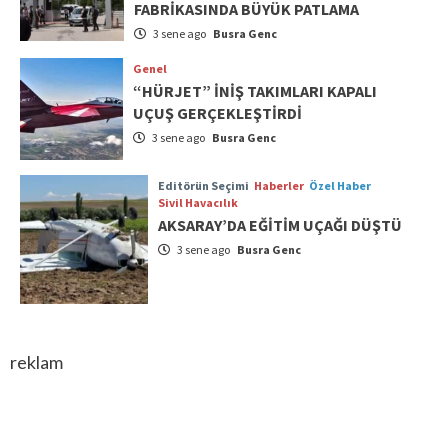
FABRİKASINDA BÜYÜK PATLAMA
3 sene ago
Busra Genc
Genel
“HÜRJET” İNİŞ TAKIMLARI KAPALI
UÇUŞ GERÇEKLEŞTİRDİ
3 sene ago
Busra Genc
Editörün Seçimi
Haberler
Özel Haber
Sivil Havacılık
AKSARAY’DA EĞİTİM UÇAĞI DÜŞTÜ
3 sene ago
Busra Genc
reklam