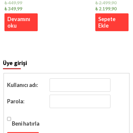
₺
449,99
₺
2.499,90
₺
349,99
₺
2.199,90
Devamını
Sepete
oku
Ekle
Üye girişi
Kullanıcı adı:
Parola:
Beni hatırla