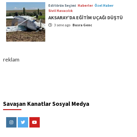
Editörün Seçimi
Haberler
Özel Haber
Sivil Havacılık
AKSARAY’DA EĞİTİM UÇAĞI DÜŞTÜ
3 sene ago
Busra Genc
reklam
Savaşan Kanatlar Sosyal Medya
Instagram
Twitter
Youtube