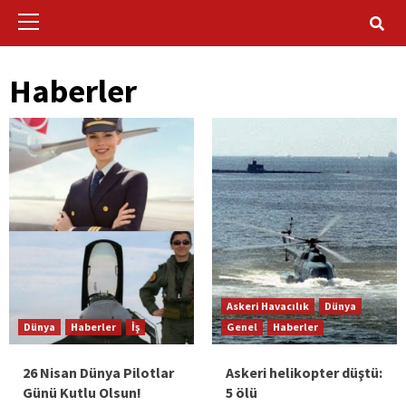
Primary
Menu
Haberler
Askeri Havacılık
Dünya
Dünya
Haberler
İş
Genel
Haberler
26 Nisan Dünya Pilotlar
Askeri helikopter düştü:
Günü Kutlu Olsun!
5 ölü