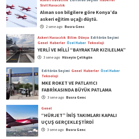
Sivil Havacılık
Alınan son bilgilere göre Konya’da
askeri eğitim uçağı düştü.
2 sene ago
Busra Genc
Askeri Havacılık
Bilim
Dünya
Editörün Seçimi
Genel
Haberler
Özel Haber
Teknoloji
YERLİ VE MİLLİ “BAYRAKTAR KIZILELMA”
3 sene ago
Hüseyin Çelikgün
Editörün Seçimi
Genel
Haberler
Özel Haber
Teknoloji
MKE ROKET VE PATLAYICI
FABRİKASINDA BÜYÜK PATLAMA
3 sene ago
Busra Genc
Genel
“HÜRJET” İNİŞ TAKIMLARI KAPALI
UÇUŞ GERÇEKLEŞTİRDİ
3 sene ago
Busra Genc