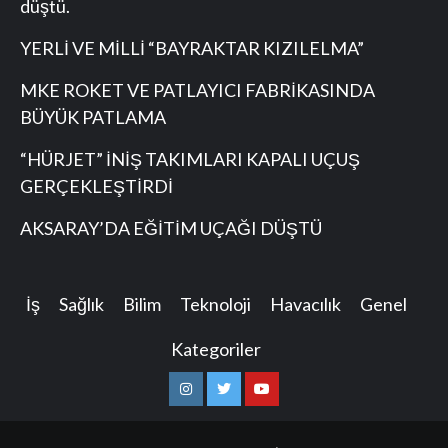
düştü.
YERLİ VE MİLLİ “BAYRAKTAR KIZILELMA”
MKE ROKET VE PATLAYICI FABRİKASINDA
BÜYÜK PATLAMA
“HÜRJET” İNİŞ TAKIMLARI KAPALI UÇUŞ
GERÇEKLEŞTİRDİ
AKSARAY’DA EĞİTİM UÇAĞI DÜŞTÜ
İş
Sağlık
Bilim
Teknoloji
Havacılık
Genel
Kategoriler
Instagram
Twitter
Youtube