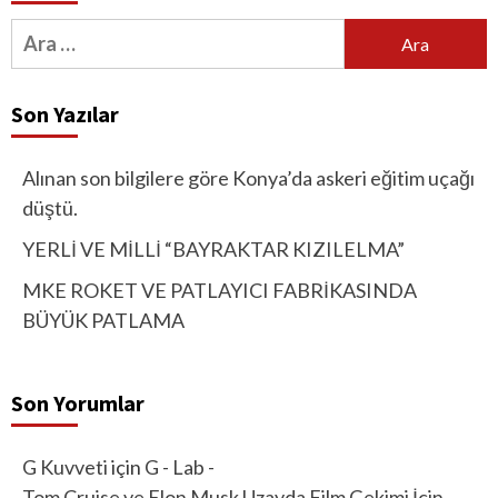
Arama:
Son Yazılar
Alınan son bilgilere göre Konya’da askeri eğitim uçağı
düştü.
YERLİ VE MİLLİ “BAYRAKTAR KIZILELMA”
MKE ROKET VE PATLAYICI FABRİKASINDA
BÜYÜK PATLAMA
Son Yorumlar
G Kuvveti
için
G - Lab -
Tom Cruise ve Elon Musk Uzayda Film Çekimi İçin