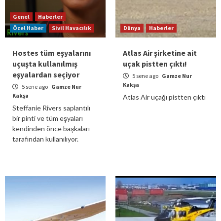
Genel
Haberler
Özel Haber
Sivil Havacılık
Dünya
Haberler
Hostes tüm eşyalarını
Atlas Air şirketine ait
uçuşta kullanılmış
uçak pistten çıktı!
eşyalardan seçiyor
5 sene ago
Gamze Nur
Kakşa
5 sene ago
Gamze Nur
Kakşa
Atlas Air uçağı pistten çıktı
Steffanie Rivers saplantılı
bir pinti ve tüm eşyaları
kendinden önce başkaları
tarafından kullanılıyor.