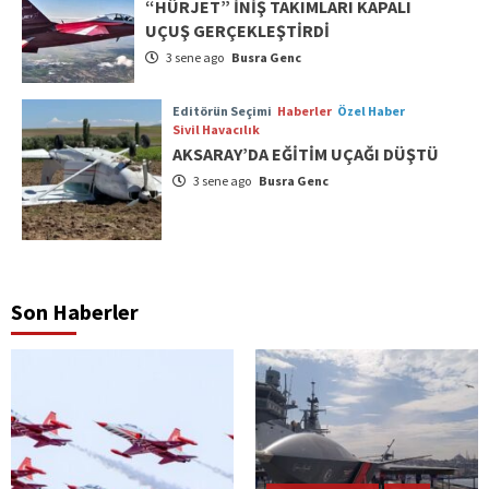
“HÜRJET” İNİŞ TAKIMLARI KAPALI
UÇUŞ GERÇEKLEŞTİRDİ
3 sene ago
Busra Genc
Editörün Seçimi
Haberler
Özel Haber
Sivil Havacılık
AKSARAY’DA EĞİTİM UÇAĞI DÜŞTÜ
3 sene ago
Busra Genc
Son Haberler