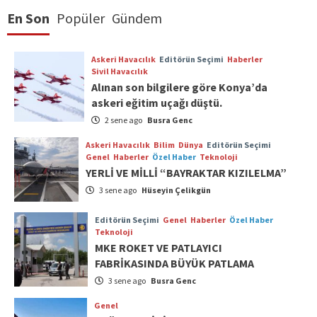
En Son
Popüler
Gündem
Askeri Havacılık
Editörün Seçimi
Haberler
Sivil Havacılık
Alınan son bilgilere göre Konya’da
askeri eğitim uçağı düştü.
2 sene ago
Busra Genc
Askeri Havacılık
Bilim
Dünya
Editörün Seçimi
Genel
Haberler
Özel Haber
Teknoloji
YERLİ VE MİLLİ “BAYRAKTAR KIZILELMA”
3 sene ago
Hüseyin Çelikgün
Editörün Seçimi
Genel
Haberler
Özel Haber
Teknoloji
MKE ROKET VE PATLAYICI
FABRİKASINDA BÜYÜK PATLAMA
3 sene ago
Busra Genc
Genel