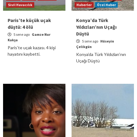
Sivil Havacılık
Haberler
Özel Haber
Paris’te küçük uçak
Konya’da Türk
düştü: 4 ölü
Yıldızları’nın Uçağı
Düştü
5 sene ago
Gamze Nur
Kakşa
5 sene ago
Hüseyin
Çelikgün
Paris’te uçak kazası. 4 kişi
hayatını kaybetti.
Konya’da Türk Yıldızları’nın
Uçağı Düştü