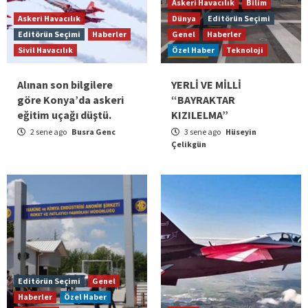
Askeri Havacılık
Bilim
Askeri Havacılık
Dünya
Editörün Seçimi
Editörün Seçimi
Haberler
Genel
Haberler
Sivil Havacılık
Özel Haber
Teknoloji
Alınan son bilgilere
YERLİ VE MİLLİ
göre Konya’da askeri
“BAYRAKTAR
eğitim uçağı düştü.
KIZILELMA”
2 sene ago
Busra Genc
3 sene ago
Hüseyin
Çelikgün
Editörün Seçimi
Genel
Haberler
Özel Haber