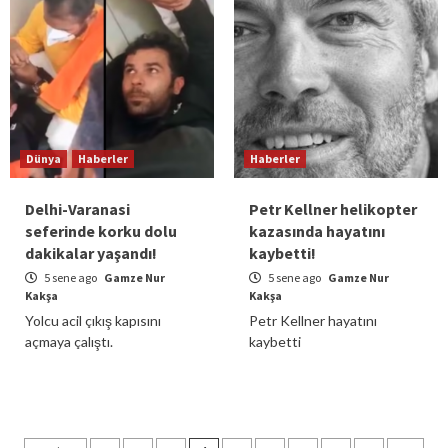
Dünya
Haberler
Haberler
Delhi-Varanasi
Petr Kellner helikopter
seferinde korku dolu
kazasında hayatını
dakikalar yaşandı!
kaybetti!
5 sene ago
Gamze Nur
5 sene ago
Gamze Nur
Kakşa
Kakşa
Yolcu acil çıkış kapısını
Petr Kellner hayatını
açmaya çalıştı.
kaybetti