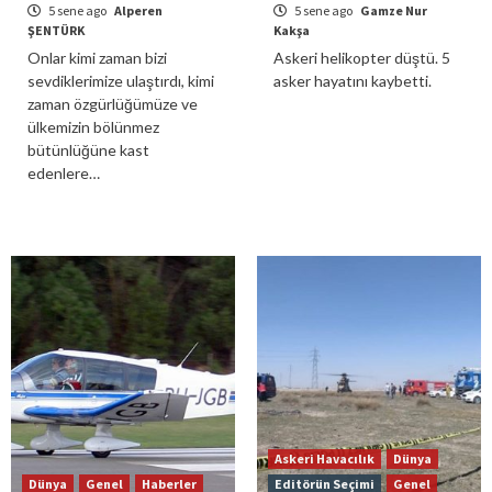
5 sene ago
Alperen
5 sene ago
Gamze Nur
ŞENTÜRK
Kakşa
Onlar kimi zaman bizi
Askeri helikopter düştü. 5
sevdiklerimize ulaştırdı, kimi
asker hayatını kaybetti.
zaman özgürlüğümüze ve
ülkemizin bölünmez
bütünlüğüne kast
edenlere…
Askeri Havacılık
Dünya
Dünya
Genel
Haberler
Editörün Seçimi
Genel