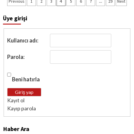
Yazı
Previous
1
2
3
4
5
6
7
…
29
Next
dolaşımı
Üye girişi
Kullanıcı adı:
Parola:
Beni hatırla
Giriş yap
Kayıt ol
Kayıp parola
Haber Ara