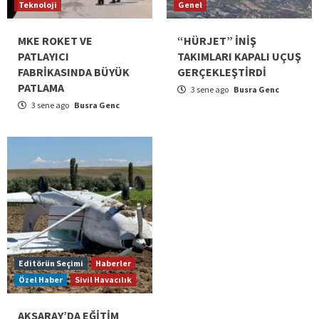
Teknoloji
Genel
MKE ROKET VE
“HÜRJET” İNİŞ
PATLAYICI
TAKIMLARI KAPALI UÇUŞ
FABRİKASINDA BÜYÜK
GERÇEKLEŞTİRDİ
PATLAMA
3 sene ago
Busra Genc
3 sene ago
Busra Genc
Editörün Seçimi
Haberler
Özel Haber
Sivil Havacılık
AKSARAY’DA EĞİTİM