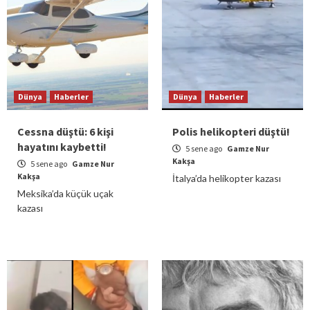
Dünya
Haberler
Dünya
Haberler
Cessna düştü: 6 kişi
Polis helikopteri düştü!
hayatını kaybetti!
5 sene ago
Gamze Nur
Kakşa
5 sene ago
Gamze Nur
Kakşa
İtalya’da helikopter kazası
Meksika’da küçük uçak
kazası