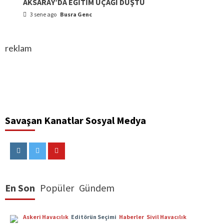
AKSARAY’DA EĞİTİM UÇAĞI DÜŞTÜ
3 sene ago
Busra Genc
reklam
Savaşan Kanatlar Sosyal Medya
Instagram
Twitter
Youtube
En Son
Popüler
Gündem
Askeri Havacılık
Editörün Seçimi
Haberler
Sivil Havacılık