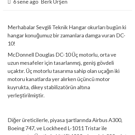
6 sene ago
Berk Ürşen
Merhabalar Sevgili Teknik Hangar okurları bugün ki
hangar konuğumuz bir zamanlara damga vuran DC-
10!
McDonnell Douglas DC-10 Üç motorlu, orta ve
uzun mesafeler için tasarlanmış, geniş gövdeli
uçaktır. Üç motorlu tasarıma sahip olan uçağın iki
motoru kanatlarda yer alırken üçüncü motor
kuyrukta, dikey stabilizatörün altına
yerleştirilmiştir.
Diğer üreticilerle, piyasa şartlarında Airbus A300,
Boeing 747, ve Lockheed L-1011 Tristar ile