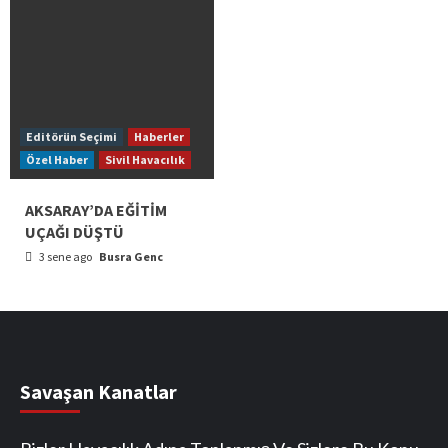
Editörün Seçimi
Haberler
Özel Haber
Sivil Havacılık
AKSARAY’DA EĞİTİM
UÇAĞI DÜŞTÜ
3 sene ago
Busra Genc
Savaşan Kanatlar