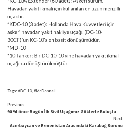
*KC-10A Extender (60 adet): Askeri sürüm.
Havadan yakıt ikmali için kullanılan en uzun menzilli
uçaktır.
*KDC-10 (3 adet): Hollanda Hava Kuvvetleri için
askeri havadan yakıt nakliye uçağı. (DC-10-
30CF)’un KC-10’a en basit dönüşümüdür.
*MD-10
*10 Tanker: Bir DC-10-10 yine havadan yakıt ikmal
uçağına dönüştürülmüştür.
Tags:
#DC-10
,
#McDonnell
Continue
Previous
90 Yıl önce Bugün İlk Sivil Uçağımız Göklerle Buluştu
Reading
Next
Azerbaycan ve Ermenistan Arasındaki Karabağ Sorunu