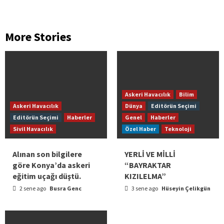
More Stories
Askeri Havacılık
Bilim
Askeri Havacılık
Dünya
Editörün Seçimi
Editörün Seçimi
Haberler
Genel
Haberler
Sivil Havacılık
Özel Haber
Teknoloji
Alınan son bilgilere
YERLİ VE MİLLİ
göre Konya’da askeri
“BAYRAKTAR
eğitim uçağı düştü.
KIZILELMA”
2 sene ago
Busra Genc
3 sene ago
Hüseyin Çelikgün