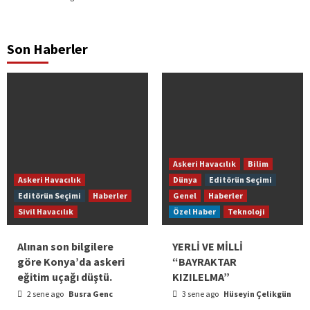
Son Haberler
Askeri Havacılık
Bilim
Askeri Havacılık
Dünya
Editörün Seçimi
Editörün Seçimi
Haberler
Genel
Haberler
Sivil Havacılık
Özel Haber
Teknoloji
Alınan son bilgilere
YERLİ VE MİLLİ
göre Konya’da askeri
“BAYRAKTAR
eğitim uçağı düştü.
KIZILELMA”
2 sene ago
Busra Genc
3 sene ago
Hüseyin Çelikgün