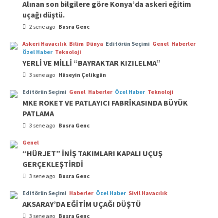
Alınan son bilgilere göre Konya’da askeri eğitim
uçağı düştü.
2 sene ago
Busra Genc
Askeri Havacılık
Bilim
Dünya
Editörün Seçimi
Genel
Haberler
Özel Haber
Teknoloji
YERLİ VE MİLLİ “BAYRAKTAR KIZILELMA”
3 sene ago
Hüseyin Çelikgün
Editörün Seçimi
Genel
Haberler
Özel Haber
Teknoloji
MKE ROKET VE PATLAYICI FABRİKASINDA BÜYÜK
PATLAMA
3 sene ago
Busra Genc
Genel
“HÜRJET” İNİŞ TAKIMLARI KAPALI UÇUŞ
GERÇEKLEŞTİRDİ
3 sene ago
Busra Genc
Editörün Seçimi
Haberler
Özel Haber
Sivil Havacılık
AKSARAY’DA EĞİTİM UÇAĞI DÜŞTÜ
3 sene ago
Busra Genc