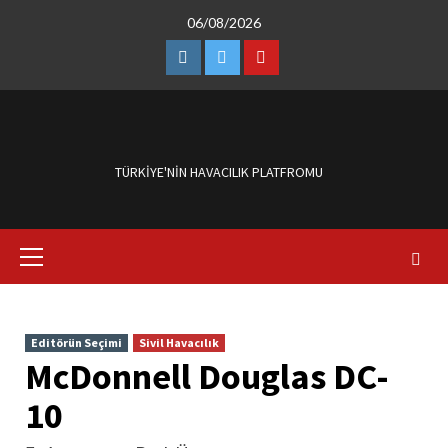
Skip
06/08/2026
to
content
Instagram
Twitter
Youtube
TÜRKIYE'NIN HAVACILIK PLATFROMU
Primary
Menu
Editörün Seçimi
Sivil Havacılık
McDonnell Douglas DC-
10