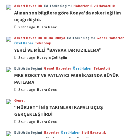
Askeri Havacılık
Editörün Seçimi
Haberler
Sivil Havacılık
Alınan son bilgilere göre Konya’da askeri eğitim
uçağı düştü.
2 sene ago
Busra Genc
Askeri Havacılık
Bilim
Dünya
Editörün Seçimi
Genel
Haberler
Özel Haber
Teknoloji
YERLİ VE MİLLİ “BAYRAKTAR KIZILELMA”
3 sene ago
Hüseyin Çelikgün
Editörün Seçimi
Genel
Haberler
Özel Haber
Teknoloji
MKE ROKET VE PATLAYICI FABRİKASINDA BÜYÜK
PATLAMA
3 sene ago
Busra Genc
Genel
“HÜRJET” İNİŞ TAKIMLARI KAPALI UÇUŞ
GERÇEKLEŞTİRDİ
3 sene ago
Busra Genc
Editörün Seçimi
Haberler
Özel Haber
Sivil Havacılık