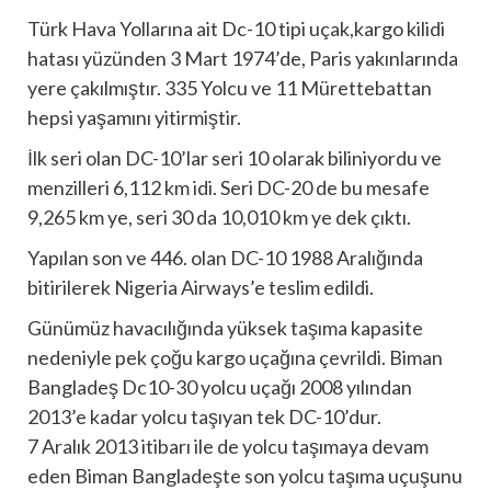
Türk Hava Yollarına ait Dc-10 tipi uçak,kargo kilidi
hatası yüzünden 3 Mart 1974’de, Paris yakınlarında
yere çakılmıştır. 335 Yolcu ve 11 Mürettebattan
hepsi yaşamını yitirmiştir.
İlk seri olan DC-10’lar seri 10 olarak biliniyordu ve
menzilleri 6,112 km idi. Seri DC-20 de bu mesafe
9,265 km ye, seri 30 da 10,010 km ye dek çıktı.
Yapılan son ve 446. olan DC-10 1988 Aralığında
bitirilerek Nigeria Airways’e teslim edildi.
Günümüz havacılığında yüksek taşıma kapasite
nedeniyle pek çoğu kargo uçağına çevrildi. Biman
Bangladeş Dc10-30 yolcu uçağı 2008 yılından
2013’e kadar yolcu taşıyan tek DC-10’dur.
7 Aralık 2013 itibarı ile de yolcu taşımaya devam
eden Biman Bangladeşte son yolcu taşıma uçuşunu