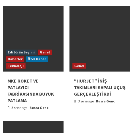
Editörün Seçimi
Genel
Haberler
Özel Haber
Teknoloji
Genel
MKE ROKET VE
“HÜRJET” İNİŞ
PATLAYICI
TAKIMLARI KAPALI UÇUŞ
FABRİKASINDA BÜYÜK
GERÇEKLEŞTİRDİ
PATLAMA
3 sene ago
Busra Genc
3 sene ago
Busra Genc