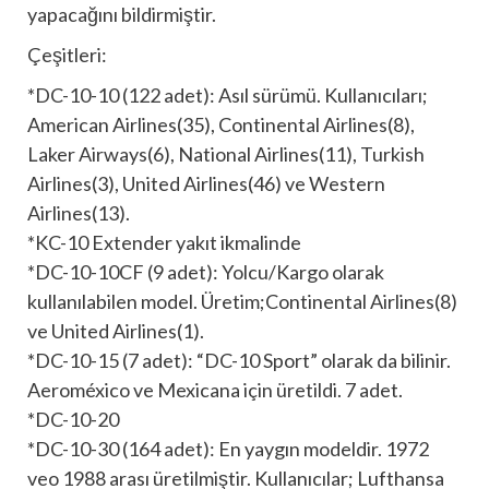
yapacağını bildirmiştir.
Çeşitleri:
*DC-10-10 (122 adet): Asıl sürümü. Kullanıcıları;
American Airlines(35), Continental Airlines(8),
Laker Airways(6), National Airlines(11), Turkish
Airlines(3), United Airlines(46) ve Western
Airlines(13).
*KC-10 Extender yakıt ikmalinde
*DC-10-10CF (9 adet): Yolcu/Kargo olarak
kullanılabilen model. Üretim;Continental Airlines(8)
ve United Airlines(1).
*DC-10-15 (7 adet): “DC-10 Sport” olarak da bilinir.
Aeroméxico ve Mexicana için üretildi. 7 adet.
*DC-10-20
*DC-10-30 (164 adet): En yaygın modeldir. 1972
veo 1988 arası üretilmiştir. Kullanıcılar; Lufthansa