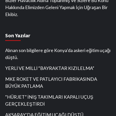
Bizler Havacılık Adına Toplanmış Ve Sizlere Bu Konu
Hakkında Elimizden Geleni Yapmak İçin Uğraşan Bir
Ekibiz.
Son Yazılar
Alınan son bilgilere göre Konya’da askeri eğitim uçağı
düştü.
YERLİ VE MİLLİ “BAYRAKTAR KIZILELMA”
MKE ROKET VE PATLAYICI FABRİKASINDA
BÜYÜK PATLAMA
“HÜRJET” İNİŞ TAKIMLARI KAPALI UÇUŞ
GERÇEKLEŞTİRDİ
AKSARAY’DA EĞİTİM UÇAĞI DÜŞTÜ