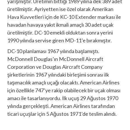
yarışmıştır. Üretimin bittiği 1989 yılına dek 389 adet
üretilmiştir. Ayriyetten ise özel olarak Amerikan
Hava Kuvvetleri için de KC-10 Extender markası ile
havadan havaya yakıt ikmali amaçlı 30 adet uçak
üretilmiştir. DC-10 emekli olduktan sonra yerini
1990 yılında servise giren MD-11’e bırakmıştır.
DC-10 planlaması 1967 yılında başlamıştı.
McDonnell Douglas’ın McDonnell Aircraft
Corporation ve Douglas Aircraft Company
şirketlerinin 1967 yılındaki birleşimi sonrası ilk
taşımacılık amaçlı uçağı olacaktı. American Airlines
için özellikle 747’ye rakip olabilecek bir uçak olması
amacı ile tasarlanıyordu. İlk uçuş 29 Ağustos 1970
yılında gerçekleşti. American Airlines tarafından
ticari uçuşlar için 5 Ağustos 1971’de teslim alındı.