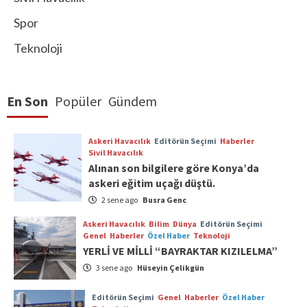
Spor
Teknoloji
En Son
Popüler
Gündem
Askeri Havacılık
Editörün Seçimi
Haberler
Sivil Havacılık
Alınan son bilgilere göre Konya’da
askeri eğitim uçağı düştü.
2 sene ago
Busra Genc
Askeri Havacılık
Bilim
Dünya
Editörün Seçimi
Genel
Haberler
Özel Haber
Teknoloji
YERLİ VE MİLLİ “BAYRAKTAR KIZILELMA”
3 sene ago
Hüseyin Çelikgün
Editörün Seçimi
Genel
Haberler
Özel Haber