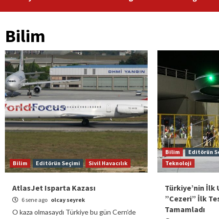
Bilim
Bilim
Editörün S
Bilim
Editörün Seçimi
Sivil Havacılık
Teknoloji
AtlasJet Isparta Kazası
Türkiye’nin İlk
”Cezeri” İlk T
6 sene ago
olcay seyrek
Tamamladı
O kaza olmasaydı Türkiye bu gün Cern’de