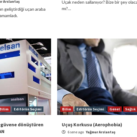
r Arslantaş
Uçak neden sallanıyor? Bize bir şey olac
mı?…
n geliştirdiği uçan araba
tamamladı.
Bilim
Editörün Seçimi
Bilim
Editörün Seçimi
Genel
Sağlık
ve güvene dönüştüren
Uçuş Korkusu (Aerophobia)
AN
6 sene ago
Yağmur Arslantaş