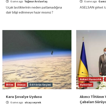
6 sene ago
Yağmur Arslantaş
6 sene ago
Gamz
Uçak lastiklerinin neden patlamadığına
ASELSAN şirket t
dair bilgi edinmeye hazır mısınız ?
Askeri Havacılık
Bilim
Dünya
Editörün Seçimi
Haberler
Kara Şovalye Uydusu
Akıncı TİHAnın Y
Çabaları Sürüy
6 sene ago
olcay seyrek