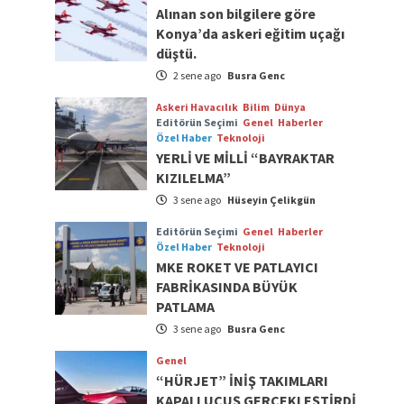
Alınan son bilgilere göre
Konya’da askeri eğitim uçağı
düştü.
2 sene ago
Busra Genc
Askeri Havacılık
Bilim
Dünya
Editörün Seçimi
Genel
Haberler
Özel Haber
Teknoloji
YERLİ VE MİLLİ “BAYRAKTAR
KIZILELMA”
3 sene ago
Hüseyin Çelikgün
Editörün Seçimi
Genel
Haberler
Özel Haber
Teknoloji
MKE ROKET VE PATLAYICI
FABRİKASINDA BÜYÜK
PATLAMA
3 sene ago
Busra Genc
Genel
“HÜRJET” İNİŞ TAKIMLARI
KAPALI UÇUŞ GERÇEKLEŞTİRDİ