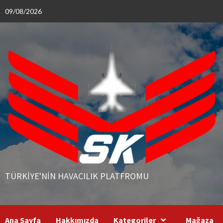
Skip
09/08/2026
to
content
TÜRKIYE'NIN HAVACILIK PLATFROMU
Ana Sayfa
Hakkımızda
Kategoriler
Mağaza