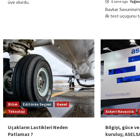
6 sene ago
Yağmu
üye olurdu.
Baykar Savunma’nı
ilk test uçuşunu 
Bilim
Editörün Seçimi
Genel
Teknoloji
Askeri Havacılık
Uçakların Lastikleri Neden
Bilgiyi, güce 
Patlamaz ?
kuruluş; ASELS