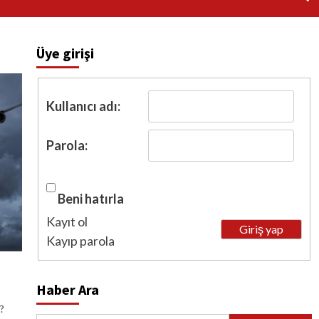
Üye girişi
Kullanıcı adı:
Parola:
Beni hatırla
Kayıt ol
Giriş yap
Kayıp parola
Haber Ara
?