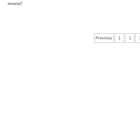
mısınız?
Yazı
Previous
1
2
dolaşımı