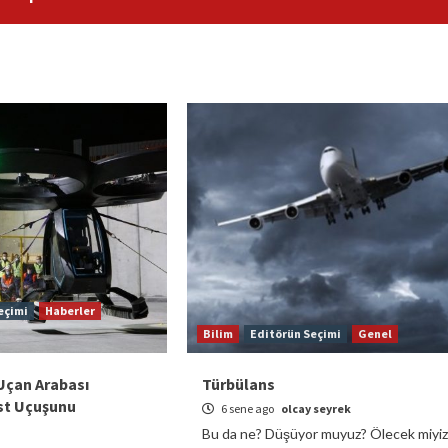
eçimi
Haberler
Bilim
Editörün Seçimi
Genel
 Uçan Arabası
Türbülans
est Uçuşunu
6 sene ago
olcay seyrek
Bu da ne? Düşüyor muyuz? Ölecek miyiz