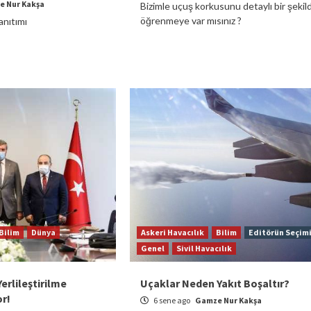
e Nur Kakşa
Bizimle uçuş korkusunu detaylı bir şekil
öğrenmeye var mısınız ?
anıtımı
Bilim
Dünya
Askeri Havacılık
Bilim
Editörün Seçim
Genel
Sivil Havacılık
erlileştirilme
Uçaklar Neden Yakıt Boşaltır?
or!
6 sene ago
Gamze Nur Kakşa