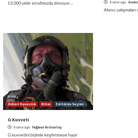
6 sene ago
Gamz
13.000 yıldır etrafımızda dönüyor…
Akıncı çalışmaları
Askeri Havacılık
Bilim
Editörün Seçimi
G Kuvveti
6 sene ago
Yağmur Arslantaş
G kuvvetini bizimle keşfetmeye hazır